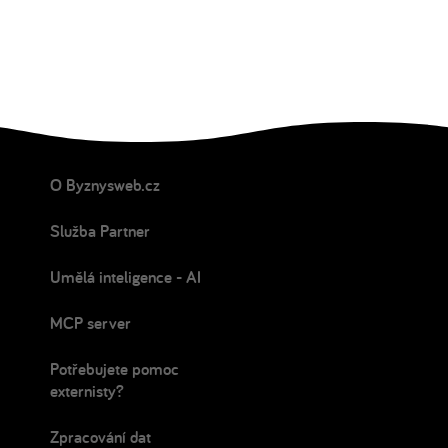
O Byznysweb.cz
Služba Partner
Umělá inteligence - AI
MCP server
Potřebujete pomoc
externisty?
Zpracování dat