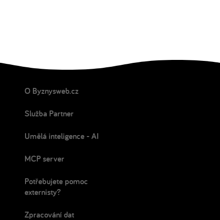
O Byznysweb.cz
Služba Partner
Umělá inteligence - AI
MCP server
Potřebujete pomoc
externisty?
Zpracování dat