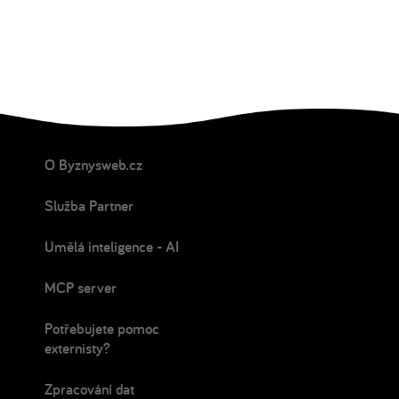
O Byznysweb.cz
Služba Partner
Umělá inteligence - AI
MCP server
Potřebujete pomoc
externisty?
Zpracování dat