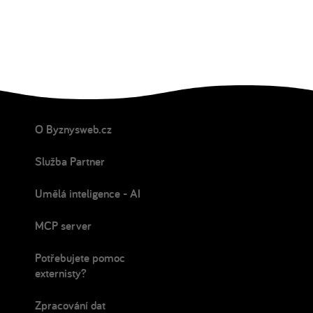
O Byznysweb.cz
Služba Partner
Umělá inteligence - AI
MCP server
Potřebujete pomoc
externisty?
Zpracování dat