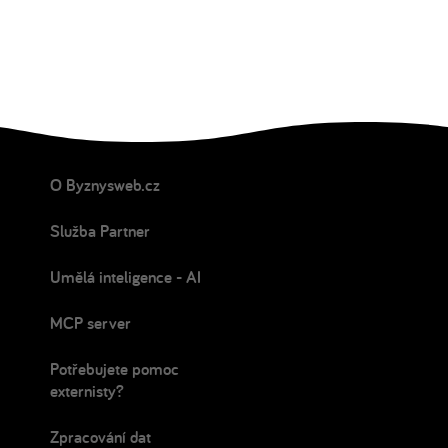
O Byznysweb.cz
Služba Partner
Umělá inteligence - AI
MCP server
Potřebujete pomoc
externisty?
Zpracování dat