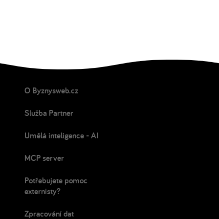
O Byznysweb.cz
Služba Partner
Umělá inteligence - AI
MCP server
Potřebujete pomoc
externisty?
Zpracování dat