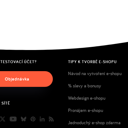
 TESTOVACÍ ÚČET?
TIPY K TVORBĚ E-SHOPU
Návod na vytvoření e-shopu
Objednávka
% slevy a bonusy
Webdesign e-shopu
 SÍTĚ
Pronájem e-shopu
book
nstagram
Twitter
Youtube
Bluesky
Pinterest
LinkedIn
Blog
Jednoduchý e-shop zdarma