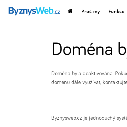
Proč my
Funkce
Domovská
stránka
Doména by
Doména byla deaktivována. Pokud
doménu dále využívat, kontaktujt
Byznysweb.cz je jednoduchý systé