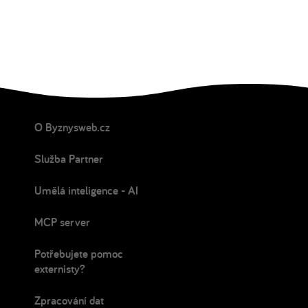
O Byznysweb.cz
Služba Partner
Umělá inteligence - AI
MCP server
Potřebujete pomoc
externisty?
Zpracování dat