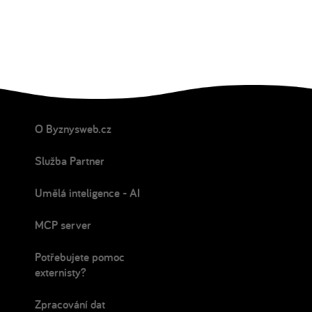
O Byznysweb.cz
Služba Partner
Umělá inteligence - AI
MCP server
Potřebujete pomoc
externisty?
Zpracování dat