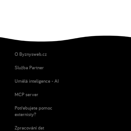
O Byznysweb.cz
Služba Partner
Umělá inteligence - AI
MCP server
Potřebujete pomoc
externisty?
Zpracování dat