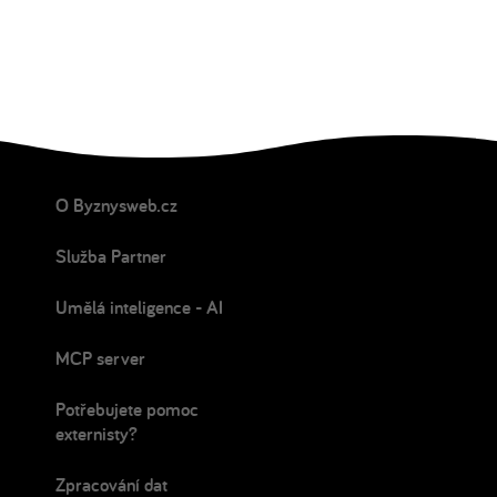
O Byznysweb.cz
Služba Partner
Umělá inteligence - AI
MCP server
Potřebujete pomoc
externisty?
Zpracování dat